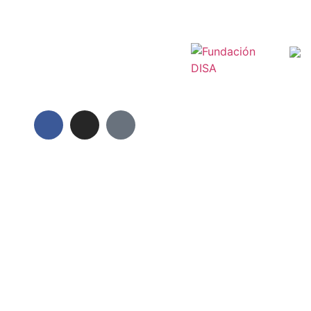
Close this module
 galletas
de esa manera puedas
te, de otra manera
inar las galletitas,
do nombrecitos.