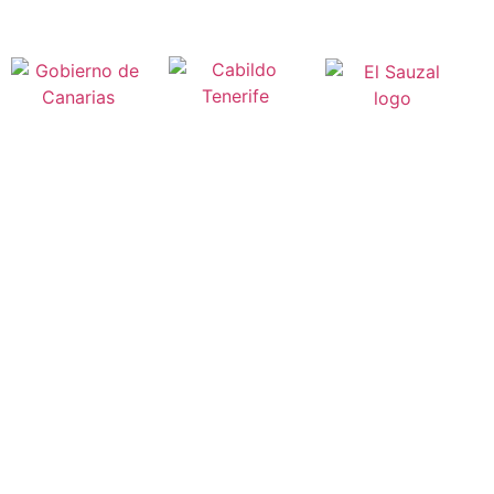
La dichosa política de las
Usamos galletitas para saber si ya has estado por aquí y que 
ir a tiro hecho cuando vuelvas. Son necesarias para tirar pa´lan
esta relación no podría funcionar.
No usamos galletitas de terceros, que lo sepas. Siempre puedes elim
pero tienes que ir a
eliminar cookies
. Son muy cookies ellos ponien